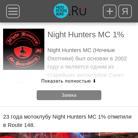
Я
Night Hunters MC 1%
Night Hunters MC (Ночные
Охотники) был основан в 2002
году и является одним из
старейших мотоклубов Санкт-
Петербурга, с 2012 года позиционируется как 1%
клуб.
#nighthuntersmc
Заявка
#nighthuntersmc
23 года мотоклубу Night Hunters MC 1% отметили
в Route 148.