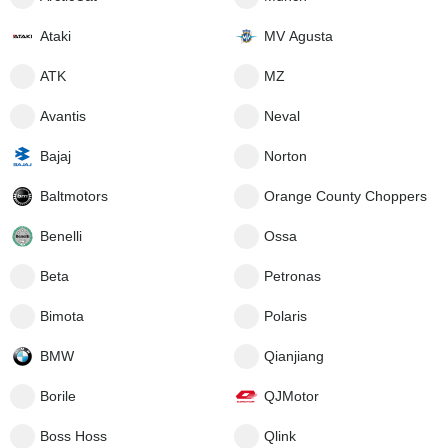
Ataki
MV Agusta
ATK
MZ
Avantis
Neval
Bajaj
Norton
Baltmotors
Orange County Choppers
Benelli
Ossa
Beta
Petronas
Bimota
Polaris
BMW
Qianjiang
Borile
QJMotor
Boss Hoss
Qlink