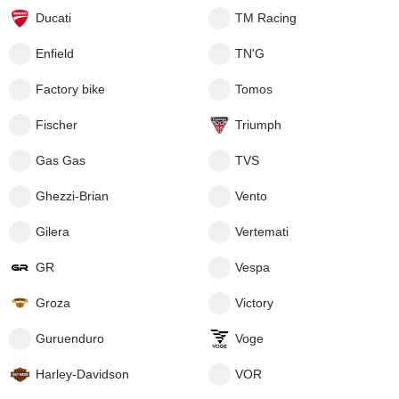
Ducati
TM Racing
Enfield
TN'G
Factory bike
Tomos
Fischer
Triumph
Gas Gas
TVS
Ghezzi-Brian
Vento
Gilera
Vertemati
GR
Vespa
Groza
Victory
Guruenduro
Voge
Harley-Davidson
VOR