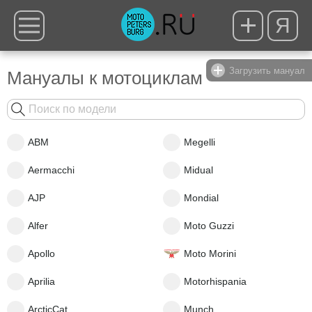
Я
Загрузить мануал
Мануалы к мотоциклам
ABM
Megelli
Aermacchi
Midual
AJP
Mondial
Alfer
Moto Guzzi
Apollo
Moto Morini
Aprilia
Motorhispania
ArcticCat
Munch