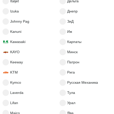
Italjet
Дельта
Izuka
Днепр
Johnny Pag
ЗиД
Kanuni
Иж
Kawasaki
Карпаты
KAYO
Минск
Keeway
Патрон
KTM
Рига
Kymco
Русская Механика
Laverda
Тула
Lifan
Урал
Maico
Ява