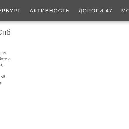
ЕРБУРГ
АКТИВНОСТЬ
ДОРОГИ 47
М
Спб
вном
оте с
ы,
ной
я