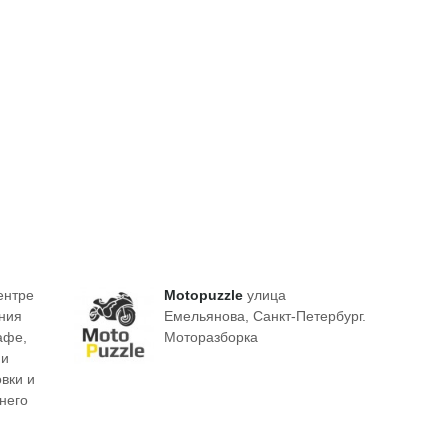
ентре
Motopuzzle
улица
ния
Емельянова, Санкт-Петербург.
афе,
Моторазборка
 и
вки и
тнего