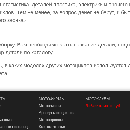
т статистика, деталей пластика, электрики и прочего
клов. Тем не менее, за вопрос денег не берут, и б
его звонка?
борку, Вам необходимо знать название детали, подг
р детали по каталогу.
ь, в каких моделях других мотоциклов используется 
ета.
ТЬ
МОТОФИРМЫ
МОТОКЛУБЫ
ия
Мотосалоны
Добавить мотоклуб
Аренда мотоциклов
ьянные
Мотосервисы
анные гостиницы
Кастом-ателье