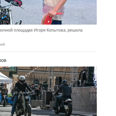
вочной площадке Игоря Копытова, решила
рий
ров