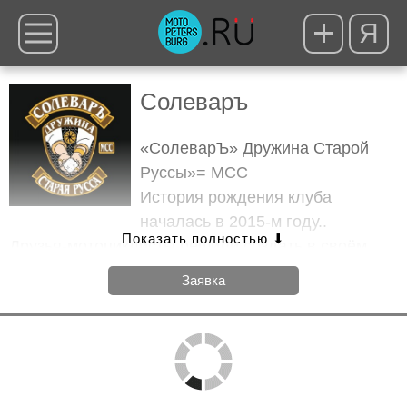
Я
Солеваръ
«СолеварЪ» Дружина Старой
Руссы»= МСС
История рождения клуба
началась в 2015-м году..
Друзья-мотоциклисты решили создать в своём
родном,древнем городе Старая Русса
Заявка
мотофестиваль «Выходные у Солевара»
С тех пор,клуб существует и ведёт активную
деятельность.
Датой официального основания Дружины
«Солевар» МСС считаем день заявления