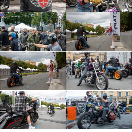
МОТООБЬЕДИНЕНИЙ, ДЕТСКАЯ зона,
МОТОИМИДЖ
17 августа, Воскресенье
ГЛАВНАЯ СЦЕНА
12:00 - Начало работы основной сцены.
12:45 – Представление зоны «Мото ТРИАЛ»
13:10 – Представление «Шара смелости»
13:35 - Представление «Кастом-зоны» и Русской
Сотки
14:10 - Выступление музыкальной группы «Живая
Сталь»
15:10 - Представление детской площадки, детский
флешмоб
15:25 - Представление Ретро мото-зоны
16:00 - Выступление музыкальной группы
«ПриЛичные Люди»