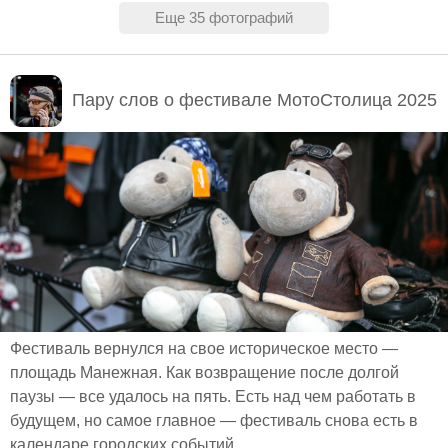
17:15 – Силовое шоу
Еще 35 фотографий
17:40 – Барабанное шоу
17:45 - Церемония награждения участников
фестиваля и победителей заездов custom-rally
Пару слов о фестивале МотоСтолица 2025
«Русская сотка».
18:00 - Выступление музыкальной группы «The
Peace Tones»
19:00 - Официальное закрытие фестиваля
20:00- Выступление музыкальной группы «Arnion
Band»
21:00- Закрытие фестиваля
22:00 - Окончание мероприятия
Фестиваль вернулся на свое историческое место —
ЗОНА МОТО-ТРИАЛ, ШАР СМЕЛОСТИ. Целый
площадь Манежная. Как возвращение после долгой
день с 12:00 до 22:00 работают площадки:
паузы — все удалось на пять. Есть над чем работать в
будущем, но самое главное — фестиваль снова есть в
КАСТОМ зона, Выставка ретро мотоциклов, Зона
календаре городских событий...