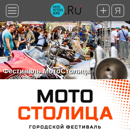
Я
Фестиваль МотоСтолица