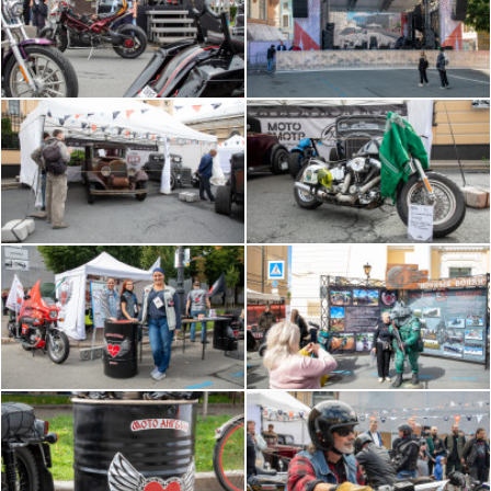
детский флешмоб
16:25 - Выступление музыкальной группы
«Thunder Voice»
17:25 - Брейк-данс шоу «Красавчики»
18:00 - Выступление музыкальной группы
«ЛёничBand»
19:00 - Силовое шоу
19:20- Мотоклубы и СВО
20:00- Хедлайнер фестиваля «ЧИЧЕРИНА»
21:50 – Подведение итогов дня
22:00 - Окончание программы 1го дня фестиваля
ЗОНА МОТО-ТРИАЛ, ШАР СМЕЛОСТИ. Целый
день с 12:00 до 22:00 работают площадки:
КАСТОМ зона, Выставка ретро мотоциклов, Зона
демонстрационных заездов, площадка КЛУБОВ и