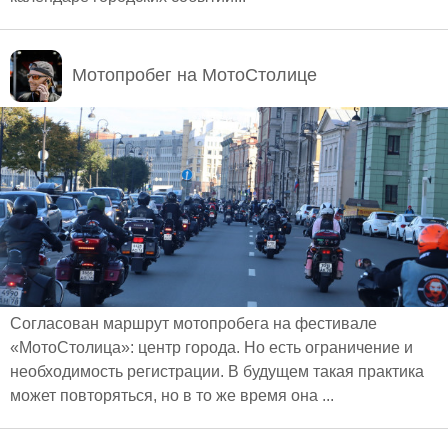
демонстрационных заездов, площадка КЛУБОВ и
МОТООБЬЕДИНЕНИЙ, ДЕТСКАЯ зона,
МОТОИМИДЖ
Мотопробег на МотоСтолице
Согласован маршрут мотопробега на фестивале
«МотоСтолица»: центр города. Но есть ограничение и
необходимость регистрации. В будущем такая практика
может повторяться, но в то же время она ...