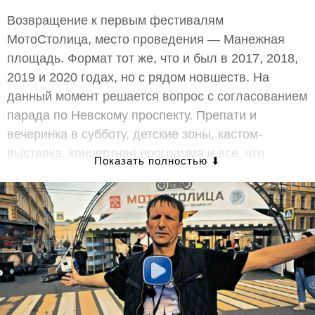
Возвращение к первым фестивалям
МотоСтолица, место проведения — Манежная
площадь. Формат тот же, что и был в 2017, 2018,
2019 и 2020 годах, но с рядом новшеств. На
данный момент решается вопрос с согласованием
парада по Невскому проспекту. Препати и
вечеринка в субботу, детские зоны, кастом-
выставка, концертная программа и все, что
сопутствует масштабному городскому фестивалю.
Идейный лидер — Григорий Путинцев при участии
Михаила Некрасова, Комитета по развитию
туризма Санкт-Петербурга и администрации
города.
ПРОГРАММА ФЕСТИВАЛЯ «МОТОСТОЛИЦА»