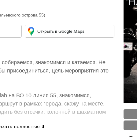
льевского острова 55)
Открыть в Google.Maps
собираемся, знакомимся и катаемся. Не
обы присоединиться, цель мероприятия это
lab на ВО 10 линия 55, знакомимся,
аршрут в рамках города, скажу на месте.
дить без отсечки, колонной в шахматном
м магазин, где по желанию можно купить и