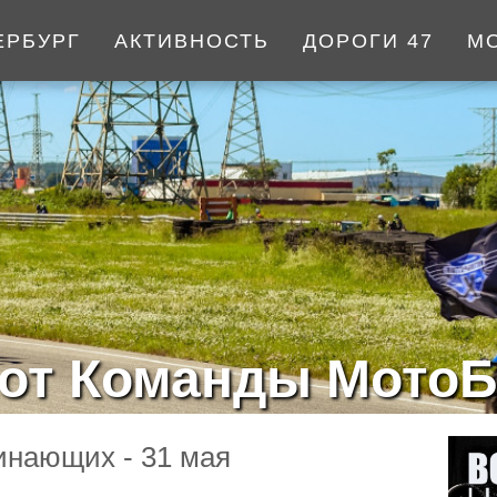
ЕРБУРГ
АКТИВНОСТЬ
ДОРОГИ 47
М
от Команды МотоБ
инающих - 31 мая