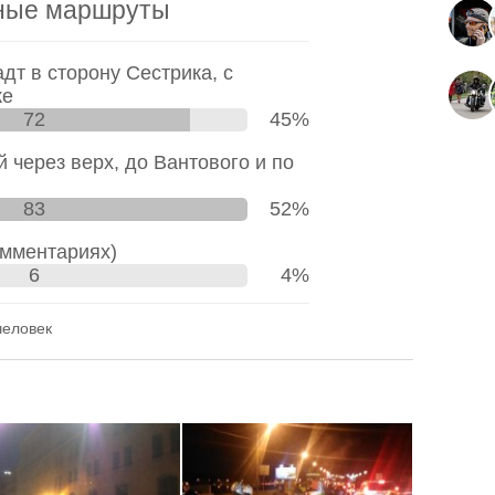
ные маршруты
дт в сторону Сестрика, с
 lab
на ВО
10 линия 55
, стартуем примерно
ке
ьше, рядом магазин где можно купить и
72
45%
жно купить плюшки и печеньки к чаю:)
участн
 через верх, до Вантового и по
ку МотоБратан
и наклеить на свой
83
52%
омментариях)
6
4%
ванием, едем колонной в шахматном
и адекватным режимом езды.
человек
ержке RMS (отсечка МотоСолидарность).
правила: