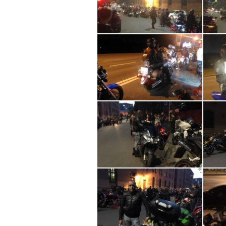
- Не беспределим.
- Необходимо уверенно водит
- Едем в шахматном порядке в
- В колонне не обгонять.
- Контролировать того кто еде
- Не растягивать колонну (оп
того кто едет перед тобой в ег
- Пропускать «отсекающих» ес
- О желании отделиться поход
- Приезжать на точку сбора с
- Готовность ехать 110 по коль
За фотографию спасибо Елен