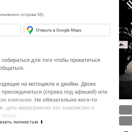
льевского острова 55)
Открыть в Google.Maps
собираться для того чтобы прокатиться
ообщаться.
здящие на мотоцикле и двойки. Двоек
 присоединиться (справа под афишей) или
ске компании.
Не обязательно кого-то
я
, цель мероприятия это знакомство и
 Ветра.
 кто пять-семь лет назад заезжал на мои