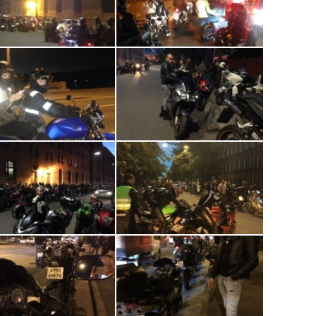
ь мотоцикл.
 два ряда.
т перед и позади.
тимальная дистанция - когда видишь лицо
о зеркало).
ли они есть.
у, предупреждать заранее.
 полным баком.
цу.
е Кузнецовой.