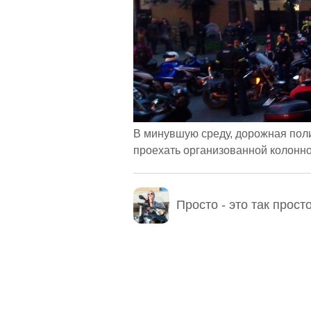
Casper
Дима Sturm
Штиль
В минувшую среду, дорожная пол
проехать организованной колонной
Просто - это так прост