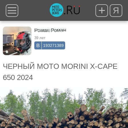
Я
Роман Роман
Был вчера в 22:03
39 лет
193271389
ЧЕРНЫЙ MOTO MORINI X-CAPE
650 2024