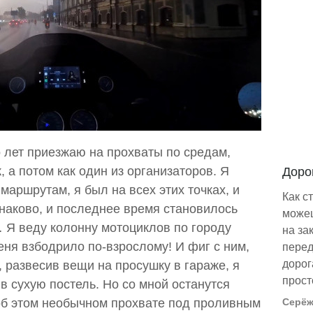
о лет приезжаю на прохваты по средам,
, а потом как один из организаторов. Я
Доро
маршрутам, я был на всех этих точках, и
Как с
наково, и последнее время становилось
можеш
… Я веду колонну мотоциклов по городу
на за
еня взбодрило по-взрослому! И фиг с ним,
перед
дорог
, развесив вещи на просушку в гараже, я
прост
в сухую постель. Но со мной останутся
б этом необычном прохвате под проливным
Серёж