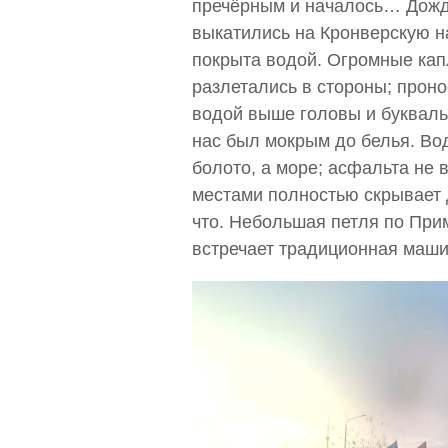
пречёрным и началось… Дожд
выкатились на Кронверскую н
покрыта водой. Огромные капл
разлетались в стороны; про
водой выше головы и букваль
нас был мокрым до белья. Вод
болото, а море; асфальта не 
местами полностью скрывает 
что. Небольшая петля по При
встречает традиционная маши