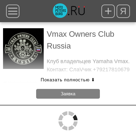
Я
Vmax Owners Club
Russia
Клуб владельцев Yamaha Vmax.
Контакт: СлаVчик +79217810679
#vmaxowners
Заявка