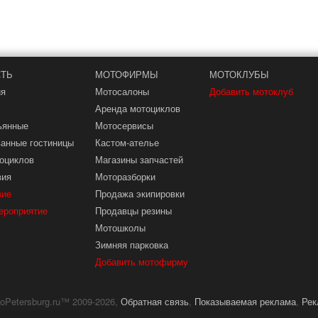
ТЬ
МОТОФИРМЫ
МОТОКЛУБЫ
ия
Мотосалоны
Добавить мотоклуб
Аренда мотоциклов
ьянные
Мотосервисы
анные гостиницы
Кастом-ателье
оциклов
Магазины запчастей
вия
Моторазборки
вие
Продажа экипировки
ероприятие
Продавцы резины
Мотошколы
Зимняя парковка
Добавить мотофирму
oPetersburg.ru™ 2009-2026,
Обратная связь
,
Показываемая реклама
,
Рек