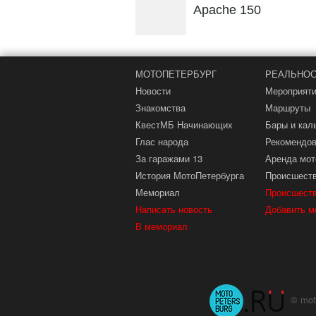
Apache 150
МОТОПЕТЕРБУРГ
РЕАЛЬНОС
Новости
Мероприят
Знакомства
Маршруты
КвестМБ Начинающих
Бары и кал
Глас народа
Рекомендов
За гаражами 13
Аренда мот
История МотоПетербурга
Происшест
Мемориал
Происшест
Написать новость
Добавить м
В мемориал
© mot