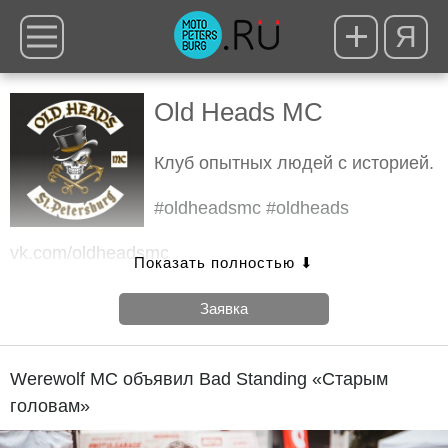
Я
Old Heads MC
Клуб опытных людей с историей.
#oldheadsmc
#oldheads
vk.com/oldheadsmc
#oldheadsmc
и
#oldheads
Заявка
Werewolf MC объявил Bad Standing «Старым
головам»