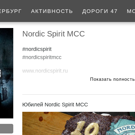
ЕРБУРГ
АКТИВНОСТЬ
ДОРОГИ 47
М
Nordic Spirit MCC
#nordicspirit
#nordicspiritmcc
www.nordicspirit.ru
Est. 2011.
ЖЖCLUB с 31.07.2017
Юбилей Nordic Spirit MCC
#nordicspiritmcc
и
#nordicspirit