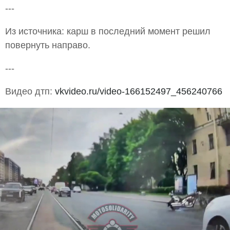
---
Из источника: карш в последний момент решил
повернуть направо.
---
Видео дтп:
vkvideo.ru/video-166152497_456240766