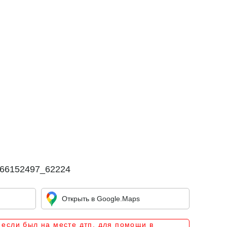
l-166152497_62224
Открыть в Google.Maps
 если был на месте дтп, для помощи в