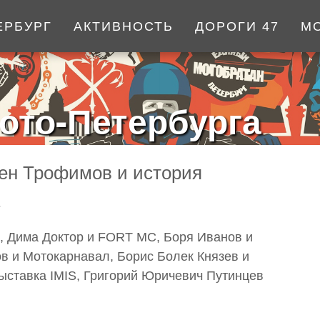
ЕРБУРГ
АКТИВНОСТЬ
ДОРОГИ 47
М
ото-Петербурга
мен Трофимов и история
1
, Дима Доктор и FORT MC, Боря Иванов и
в и Мотокарнавал, Борис Болек Князев и
ыставка IMIS, Григорий Юричевич Путинцев