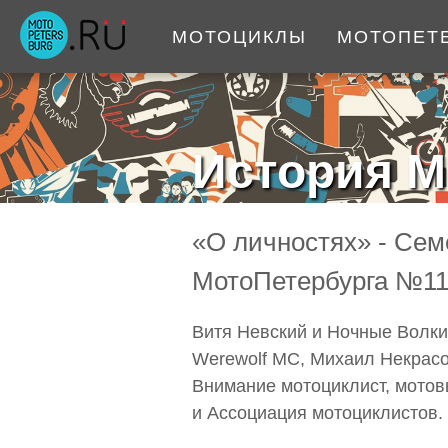
МОТОЦИКЛЫ
МОТОПЕТ
История М
«О личностях» - Се
МотоПетербурга №1
Витя Невский и Ночные Волки
Werewolf MC, Михаил Некрасо
Внимание мотоциклист, мотов
и Ассоциация мотоциклистов.