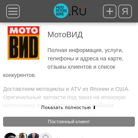
Я
МотоВИД
Полная информация, услуги,
телефоны и адреса на карте,
отзывы клиентов и список
конкурентов.
Доставляем мотоциклы и ATV из Японии и США.
Оригинальные запчасти под заказ на японскую
мототехнику. Мы работаем по крупнейшим
европейским каталогам: AllRight, Louis,
Постоянный клиент
Paaschburg and Wunderlich, CYPACC, Highway
Hawk и др.