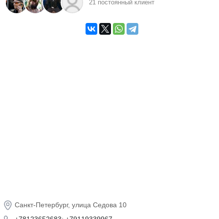
21 постоянный клиент
История компании
Компания МотоВиД основана в 2003 году. Мы
осуществляем продажу и обслуживание японских
мотоциклов. Все техника поступает к нам с
крупнейших японских и американских аукционов,
таких как BDS, AucNet, JBA и NPA.
Услуги
:
Ремонт и обслуживание мототехники
,
продажа мототехники
,
продажа мотозапчастей
,
продажа аксессуаров и тюнинга
,
продажа
мотоэкипировки
,
продажа шин
, заказ по каталогам
#firm29
и
#motovid
Санкт-Петербург, улица Седова 10
+78123652683
;
+79119339967