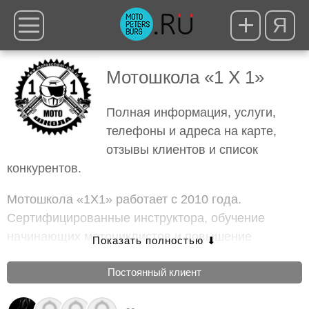
Я
Мотошкола «1 X 1»
Полная информация, услуги,
телефоны и адреса на карте,
отзывы клиентов и список
конкурентов.
Мотошкола «1X1» работает с 2010 года.
Сертифицированные инструктора, обучение
начинающих мотоциклистов и повышение
квалификации у более опытных, несколько
Постоянный клиент
площадок 24 часа, круглый год.
Услуги
:
Обучение вождению мотоцикла