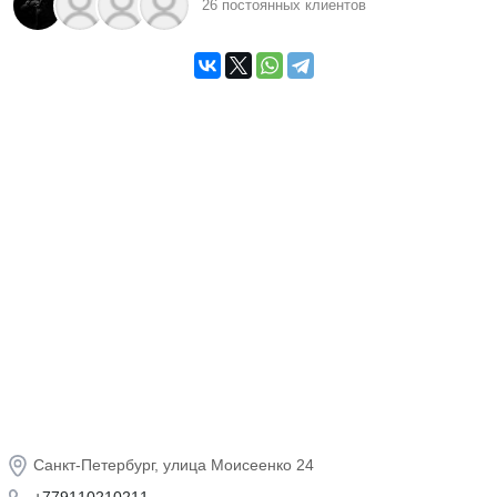
26 постоянных клиентов
#firm179
и
#motoscool_1x1
Санкт-Петербург, улица Моисеенко 24
+779110210211