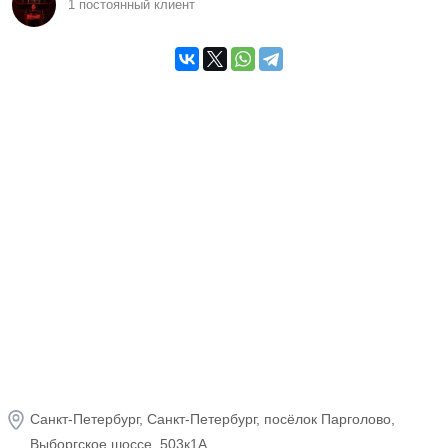
опционных пакетов.Хранение мотоциклов.
1 постоянный клиент
Наш сервисный центр специализируется на
ремонте и техническом обслуживании мотоциклов
любой сложности от мелкого ремонта и
диагностики до восстановления после серьёзной
аварии или поломки.Вашей техникой займутся
специалисты, имеющие опыт работы и
ежедневную практику с 2009 года ! В наличии
программное обеспечение и все необходимые
мануалы по ремонту и расходные материалы.
С 15 марта по 31 мая действует акция
"Подготовка техники к сезону". В нее входит:
-Бесплатная мойка
-Комплексная диагностика мотоцикла - бесплатно
Санкт-Петербург, Санкт-Петербург, посёлок Парголово,
-Настройка электроники мотоцикла
Выборгское шоссе, 503к1А