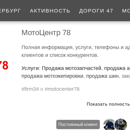
ЕРБУРГ
АКТИВНОСТЬ
ДОРОГИ 47
М
МотоЦентр 78
Полная информация, услуги, телефоны и ад
клиентов и список конкурентов.
Услуги
:
Продажа мотозапчастей
,
продажа а
продажа мотоэкипировки
,
продажа шин
, за
#firm34
и
#motocenter78
Постоянный клиент