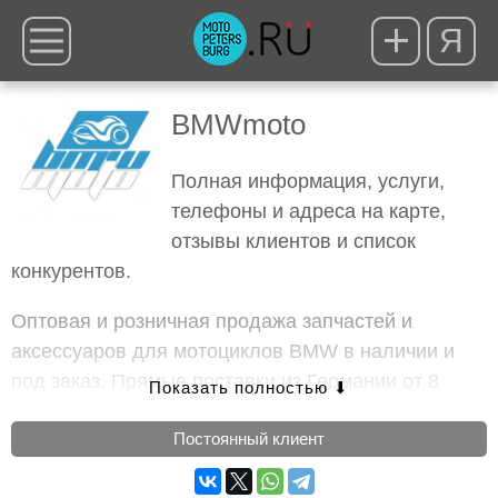
Я
BMWmoto
Полная информация, услуги,
телефоны и адреса на карте,
отзывы клиентов и список
конкурентов.
Оптовая и розничная продажа запчастей и
аксессуаров для мотоциклов BMW в наличии и
под заказ. Прямые поставки из Германии от 8
дней. Огромный выбор наименований.
Постоянный клиент
Услуги
:
Продажа аксессуаров и тюнинга
, заказ по
каталогам,
продажа мотозапчастей
,
продажа