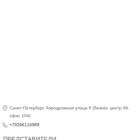
мотоэкипировки
#firm868
и
#bmwmoto
Санкт-Петербург, Аэродромная улица 8 (Бизнеc центр А8,
офис 104)
+79266116989
ПРЕДСТАВИТЕЛИ