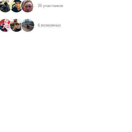
26 участников
6 возможных
иков