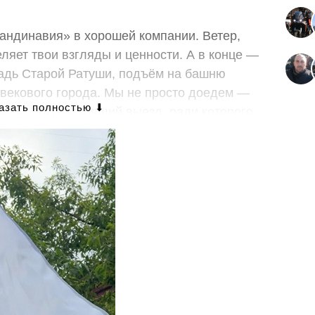
кандинавия» в хорошей компании. Ветер,
еляет твои взгляды и ценности. А в конце —
адь Старой Ратуши, подъём на башню
векового города. Мы не просто доедем —
хнём. Это настоящий выезд, ради которого
лонне — это голос семьи, которую не
рые не могут говорить, но которым есть что
и, планшеты, специалисты по АДК. Всё это
ы собираем 720 000 рублей — это 3 месяца
нас они останутся в тишине.
 и получить удовольствие.