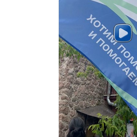
И можешь стать тем, благодаря
В одном пробеге. В один день
Присоединяйся к колонне.
Или поддержи онлайн, если н
Но будь с нами!
social-education.ru/motoprobeg