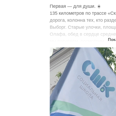
Первая — для души. ☀️
135 километров по трассе «С
дорога, колонна тех, кто разд
Выборг. Старые улочки, площ
Олафа, обед в сердце средне
мы погуляем, посмотрим, вдо
стоит отложить дела.
Вторая — для сердца. ❤️
Потому что каждый мотор в ко
слышат. Дети и взрослые, кото
сказать. Им помогают карточк
дорого и часто недоступно. М
сопровождения 10 семей. Без 
Ты можешь просто покататься