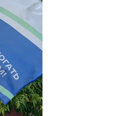
 кому кто-то наконец скажет: «Я здесь».
.
е можешь быть с нами на трассе.