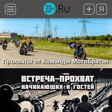
Я
Прохваты от Команды МотоБратан