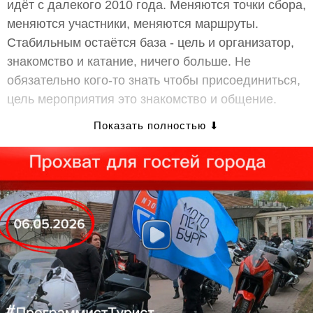
идёт с далекого 2010 года. Меняются точки сбора,
меняются участники, меняются маршруты.
Стабильным остаётся база - цель и организатор,
знакомство и катание, ничего больше. Не
обязательно кого-то знать чтобы присоединиться,
цель мероприятия это знакомство и общение.
Видео о мероприятии и видео с правилами
езды в колонне под описанием
Разыгрываем два билета в кино
Два билета в кинотеатр «Великан Парк» с
открытой датой, получит случайный участник
встречи-прохвата. Для участия, необходимо
приехать на встречу на мотоцикле и проехать до
финальной точки маршрута, быть отмеченным как
участник или возможный участник, этого события