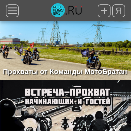
Я
Прохваты от Команды МотоБратан