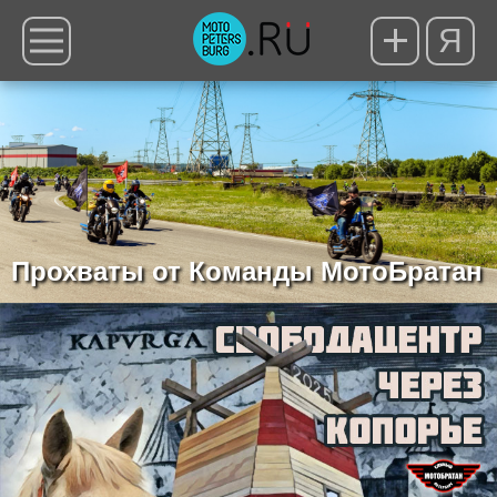
Я
Прохваты от Команды МотоБратан