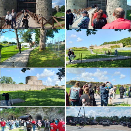
центра, а также поучаствовать в строительстве
маяка «Дружбы». Экскурсия, покормим и
пообщаемся с животными (лошадки и ослики, они
такие :)).
10:30 Сбор на АЗС Taboil Гостилицкого шоссе
(59.868334,29.823352)
11:00 Старт
12:00 Крепость Копорье
13:00 Обед
14:30 «СвободаЦентр»