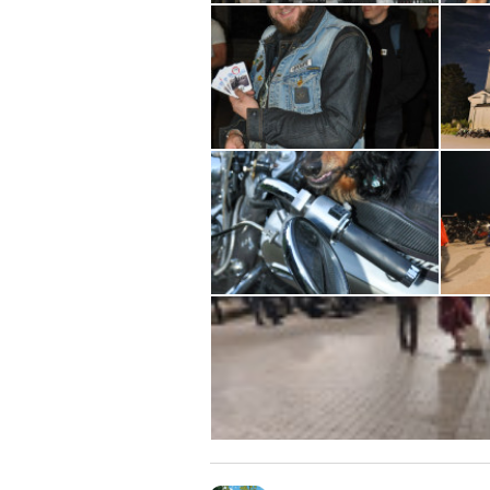
Простые, но обязательные 
- Никакого негатива.
- Не беспределим.
- Необходимо уверенно водит
- Приезжать с полным баком.
- Готовность ехать 110 по коль
- Готовность ехать в междуря
- Если не понравилось в пе
В случае подозрительно-плохо
решим ехать или нет.