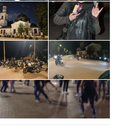
правила:
ь мотоцикл.
цу.
дье.
рвый раз, на второй приезжать не надо.
й погоды - читайте комментарии, за час