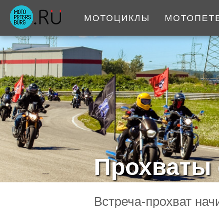
МОТОЦИКЛЫ
МОТОПЕТ
Прохваты 
Встреча-прохват начи