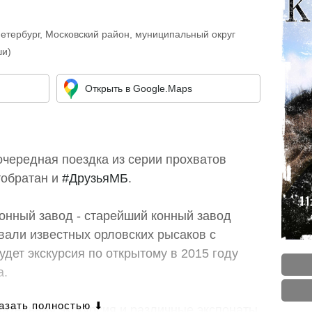
Петербург, Московский район, муниципальный округ
ши)
Открыть в Google.Maps
 очередная поездка из серии прохватов
тобратан и
#ДрузьяМБ
.
онный завод - старейший конный завод
вали известных орловских рысаков с
удет экскурсия по открытому в 2015 году
а.
кательная экскурсия и различные экспонаты