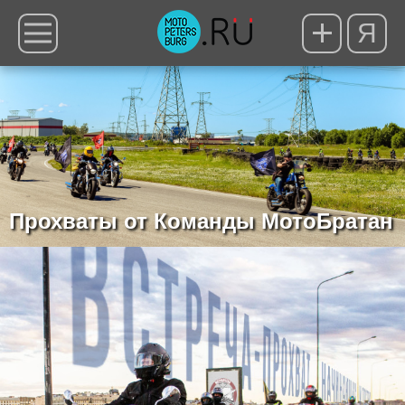
Я
Прохваты от Команды МотоБратан