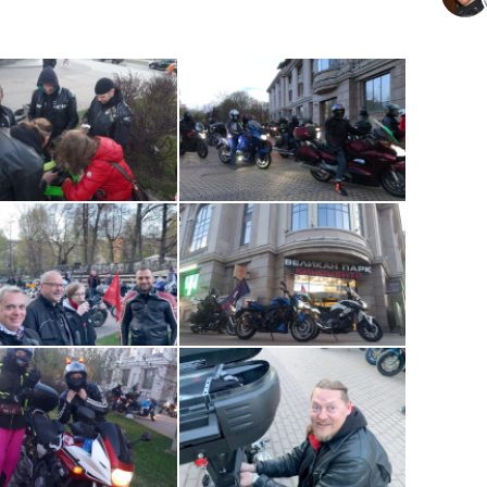
участн
кино
кан Парк» с открытой датой и купон на 4-ох
получит случайный участник встречи-
одимо приехать на встречу на мотоцикле и
 маршрута, быть отмеченным как участник
го события на МотоБратан. Розыгрыш
чке, в случайном порядке.
сандровском парке
у кино-центра «Великан
для мотоциклов, точка отмечена на карте
примерно в 20:30. Цель и маршрут будет
мся или вспоминаем как ездить колонной в
ткий инструктаж).
правила: