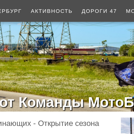
ЕРБУРГ
АКТИВНОСТЬ
ДОРОГИ 47
М
от Команды МотоБ
инающих - Открытие сезона