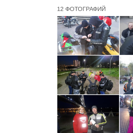
12 ФОТОГРАФИЙ
Разыгрываем два билета в 
Два билета в кинотеатр «Вели
часовую парковку мотоцикла, 
прохвата. Для участия, необх
проехать до финальной точки
или возможный участник, это
состоится на завершающей то
Собираемся с 20:00 в Алек
Парк» (специальная парковка 
ниже), знакомимся, стартуем 
объявлен на месте сбора. Учи
шахматном порядке (будет кра
Простые, но обязательные 