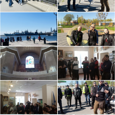
Петербург, Россия
59.851322, 30.091999
Инструктаж в 10.40 (необходимо обязательное
присутствие)
Старт в 11.00
Общая протяженность маршрута 81 км
Старт обратного выезда колонны из г. Кронштадт
в 17.30
Финиш на парковке ТЦ "Гарден Сити" примерно в
18.30
Также мы организуем фото - видео съемку, с нами