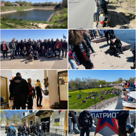
Планируем посещение музея или других
любопытных мест в городе в сопровождении
гида.
Мы приедем в город по красивому маршруту,
наполнив день поездкой.
В эту СУББОТУ, 21 мая мы едем в город
КРОНШТАДТ с посещением праздника,
посвященного ДНЮ ГОРОДА и бесплатной
ЭКСКУРСИЕЙ в Краеведческий музей.
Встречаемся на парковке магазина "Лента" возле
АЗС Neste с 10.00
Координаты: Петергофское ш., 98, корп. 2, Санкт-