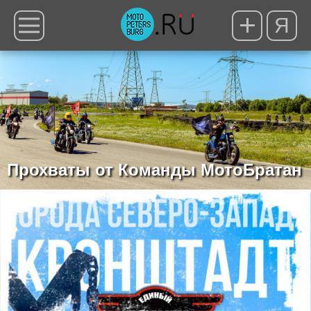
Я
Прохваты от Команды МотоБратан