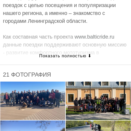
поездок с целью посещения и популяризации
нашего региона, а именно – знакомство с
городами Ленинградской области.
Как составная часть проекта
www.balticride.ru
данные поездки поддерживают основную миссию
- развитие комфортного мототуризма в
Ленинградской области для мотоциклистов
России и Европы.
21 ФОТОГРАФИЯ
Предусматриваем экскурсионный маршрут
организованной колонной по самому городу, с
проездом достопримечательностей, участие в
интересных мероприятиях, проводимых в городе
при совпадении дат, посещение красивого кафе
для дружеского общения за чашкой кофе.