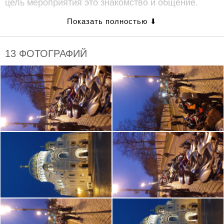
цель мероприятия это знакомство и общение.
Видео о мероприятии и видео с правилами
езды в колонне под описанием
13 ФОТОГРАФИЙ
Разыгрываем два билета в кино
Два билета в кинотеатр «Великан Парк» с
открытой датой и купон на 4-ох часовую парковку
мотоцикла, получит случайный участник встречи-
прохвата. Для участия, необходимо приехать на
встречу на мотоцикле и проехать до финальной
точки маршрута, быть отмеченным как участник
или возможный участник, этого события на
МотоБратан. Розыгрыш состоится на
завершающей точке, в случайном порядке.
Собираемся с 20:00 в Александровском парке