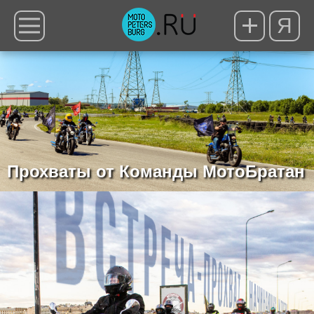
Я
Прохваты от Команды МотоБратан