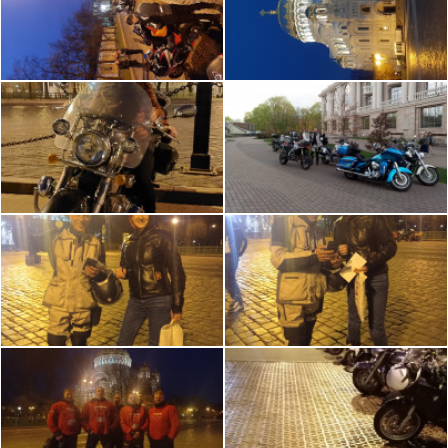
у кино-центра «Великан Парк» (специальная
парковка для мотоциклов, точка отмечена на
карте ниже), знакомимся, стартуем примерно в
20:30. Цель и маршрут будет объявлен на месте
сбора. Учимся или вспоминаем как ездить
колонной в шахматном порядке (будет краткий
инструктаж).
Простые, но обязательные правила:
- Соблюдать социальную дистанцию и
здороваться в перчатках.
- Никакого негатива.
- Не беспределим.
- Необходимо уверенно водить мотоцикл.
- Приезжать с полным баком.
- Готовность ехать 110 по кольцу.