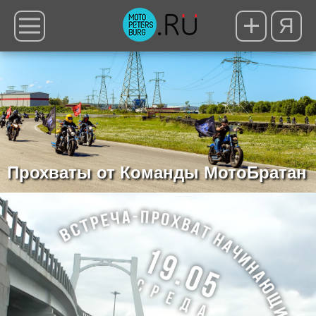
Я
Прохваты от Команды МотоБратан