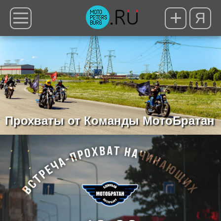
Я
Прохваты от Команды МотоБратан