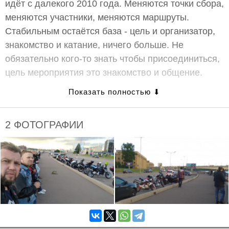
идёт с далекого 2010 года. Меняются точки сбора,
меняются участники, меняются маршруты.
Стабильным остаётся база - цель и организатор,
знакомство и катание, ничего больше. Не
обязательно кого-то знать чтобы присоединиться,
цель мероприятия это знакомство и общение.
Настоятельно рекомендуется соблюдать
социальную дистанцию и здороваться в
2 ФОТОГРАФИИ
перчатках!
Разыгрываем приза от Liqui Moly
#LiquiMoly
Для участия, необходимо приехать на встречу на
мотоцикле и проехать до финальной точки
маршрута, быть отмеченным как участник или
возможный участник, этого события на
МотоБратан. Розыгрыш состоится на