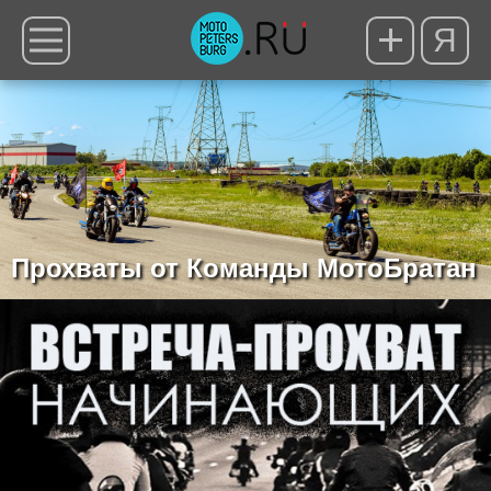
Я
Прохваты от Команды МотоБратан