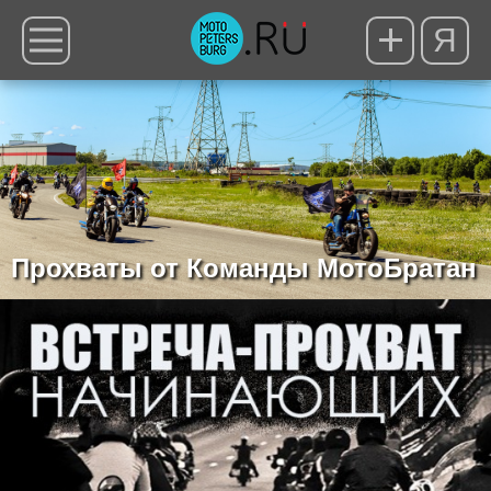
Я
Прохваты от Команды МотоБратан