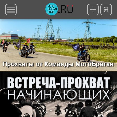
Я
Прохваты от Команды МотоБратан