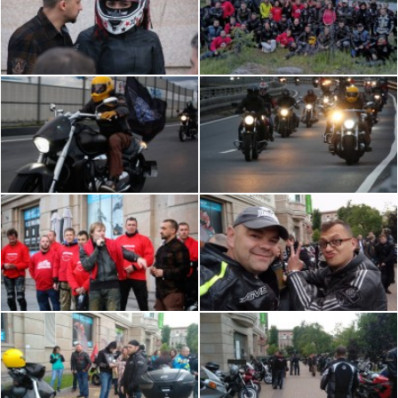
Собираемся с 20:00 в Александровском парке, у
кино-центра «Великан Парк» (специальная
парковка для мотоциклов, точка отмечена на
карте ниже), знакомимся, стартуем примерно в
20:30. Цель и маршрут будет объявлен на месте
сбора. Учимся или вспоминаем как ездить без
отсечки, колонной в шахматном порядке (будет
краткий инструктаж).
Простые, но обязательные правила:
- Никакого негатива.
- Не беспределим.
- Необходимо уверенно водить мотоцикл.
- Приезжать с полным баком.
- Готовность ехать 110 по кольцу.