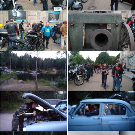
- Готовность ехать в междурядье.
- Если не понравилось в первый раз, на
второй приезжать не надо.
Маршрут и цель обсуждаются, Твоя активная
позиция приветствуется.
Будем рады фотографам за фото на память!
В случае подозрительно-плохой погоды - читайте
комментарии, за час решим ехать или нет.
Заканчиваем всегда в
#BarBratan
на Петроградке,
там скидка по толстовкам МотоБратан 25% на
все.