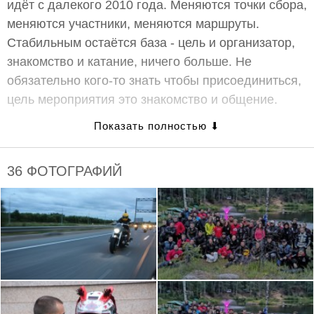
идёт с далекого 2010 года. Меняются точки сбора,
меняются участники, меняются маршруты.
Стабильным остаётся база - цель и организатор,
знакомство и катание, ничего больше. Не
обязательно кого-то знать чтобы присоединиться,
цель мероприятия это знакомство и общение.
Разыгрываем два билета в кино
Два билета в кинотеатр «Великан Парк» с
36 ФОТОГРАФИЙ
открытой датой и купон на 4-ох часовую парковку
мотоцикла, получит случайный участник встречи-
прохвата. Для участия, необходимо приехать на
встречу на мотоцикле и проехать до финальной
точки маршрута, быть отмеченным как участник
или возможный участник, этого события на
МотоБратан. Розыгрыш состоится на
завершающей точке, в случайном порядке.