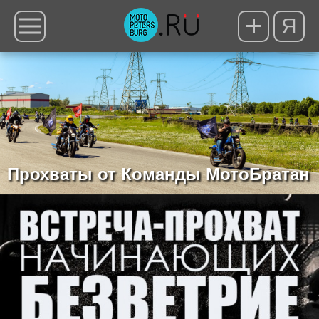
Я
Прохваты от Команды МотоБратан