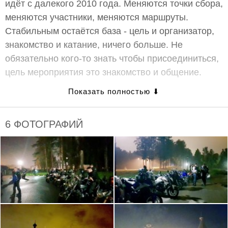
идёт с далекого 2010 года. Меняются точки сбора,
меняются участники, меняются маршруты.
Стабильным остаётся база - цель и организатор,
знакомство и катание, ничего больше. Не
обязательно кого-то знать чтобы присоединиться,
цель мероприятия это знакомство и общение.
Разыгрываем два билета в кино
Два билета в кинотеатр «Великан Парк» с
6 ФОТОГРАФИЙ
открытой датой и купон на 4-ох часовую парковку
мотоцикла, получит случайный участник встречи-
прохвата. Для участия, необходимо приехать на
встречу на мотоцикле и проехать до финальной
точки маршрута, быть отмеченным как участник
или возможный участник, этого события на
МотоБратан. Розыгрыш состоится на
завершающей точке, в случайном порядке.