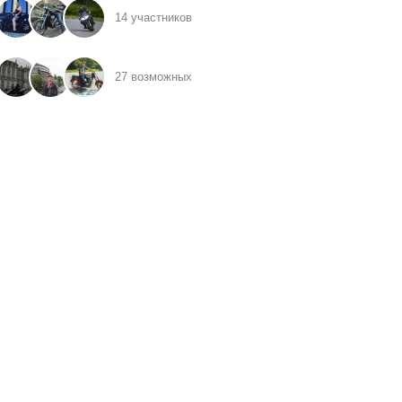
14 участников
27 возможных
иков