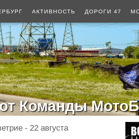
ЕРБУРГ
АКТИВНОСТЬ
ДОРОГИ 47
М
от Команды МотоБ
етрие - 22 августа