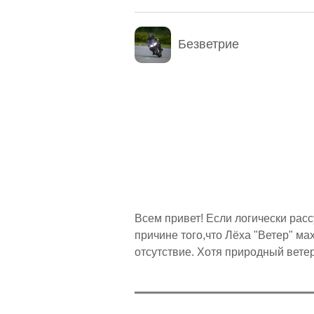
Безветрие
ОРГАНИЗАТОРЫ
Всем привет! Если логически рас
Кержакова
причине того,что Лёха "Ветер" ма
отсутствие. Хотя природный ветер 
Винт