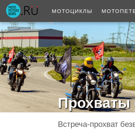
МОТОЦИКЛЫ
МОТОПЕТ
Прохваты 
Встреча-прохват безв