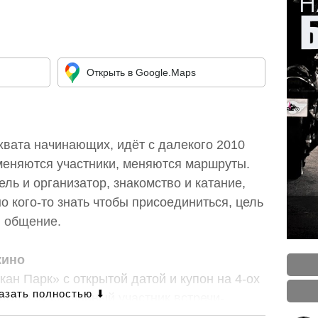
Открыть в Google.Maps
хвата начинающих, идёт с далекого 2010
 меняются участники, меняются маршруты.
ель и организатор, знакомство и катание,
о кого-то знать чтобы присоединиться, цель
и общение.
кино
кан Парк» с открытой датой и купон на 4-ох
получит случайный участник встречи-
одимо приехать на встречу на мотоцикле и