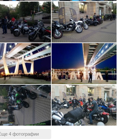
ь мотоцикл.
цу.
дье.
рвый раз, на второй приезжать не надо.
 Твоя активная позиция приветствуется.
то на память!
й погоды - читайте комментарии, за час
Еще 4 фотографии