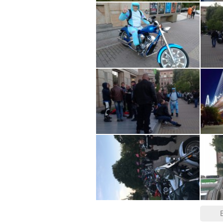
- Никакого негатива.
- Не беспределим.
- Необходимо уверенно водит
- Приезжать с полным баком.
- Готовность ехать 110 по коль
- Готовность ехать в междуря
- Если не понравилось в пе
Маршрут и цель обсуждаются,
Будем рады фотографам за фо
В случае подозрительно-плохо
решим ехать или нет.