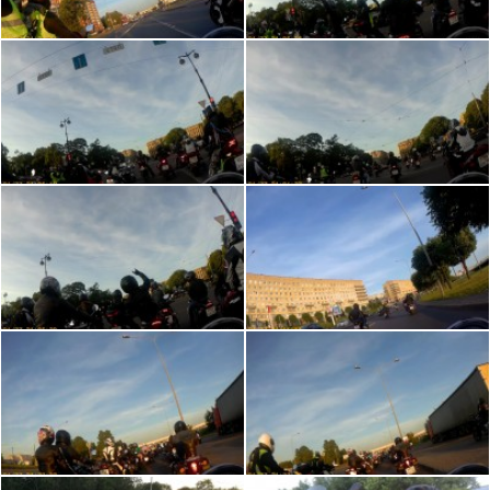
Простые, но обязательные правила:
- Никакого негатива.
- Не беспределим.
- Необходимо уверенно водить мотоцикл.
- Приезжать с полным баком.
- Готовность ехать 110 по кольцу.
- Готовность ехать в междурядье.
- Если не понравилось в первый раз, на второй
приезжать не надо.
Маршрут и цель обсуждаются, Твоя активная
позиция приветствуется.
Будем рады фотографам за фото на память!
В случае подозрительно-плохой погоды - читайте
комментарии, за час решим ехать или нет.