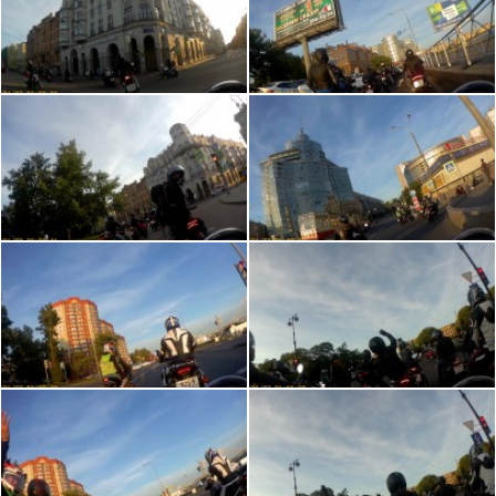
Собираемся с 20:00 в Александровском парке, у
кино-центра «Великан Парк» (специальная
парковка для мотоциклов, точка отмечена на
карте ниже), знакомимся, стартуем примерно в
20:30. Цель и маршрут будет объявлен на месте
сбора. Учимся или вспоминаем как ездить без
отсечки, колонной в шахматном порядке (будет
краткий инструктаж).
Будьте внимательны!
К Великанпарку теперь
можно подъехать только с Кронверской набережной,
двигаясь со стороны Васьки. С Кронверского
проспекта висит кирпич, набережная работает в одну
сторону ⛔