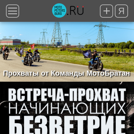
Я
Прохваты от Команды МотоБратан