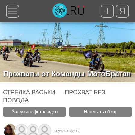
Я
Прохваты от Команды МотоБратан
СТРЕЛКА ВАСЬКИ — ПРОХВАТ БЕЗ
ПОВОДА
Загрузить фото/видео
Написать обзор
5 участников