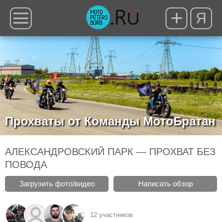
Я
Прохваты от Команды МотоБратан
АЛЕКСАНДРОВСКИЙ ПАРК — ПРОХВАТ БЕЗ
ПОВОДА
Загрузить фото/видео
Написать обзор
12 участников