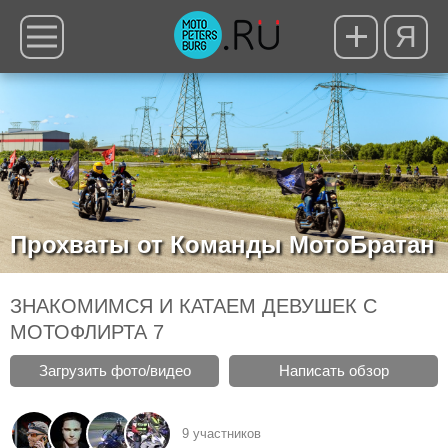
Я
Прохваты от Команды МотоБратан
ЗНАКОМИМСЯ И КАТАЕМ ДЕВУШЕК С
МОТОФЛИРТА 7
Загрузить фото/видео
Написать обзор
9 участников