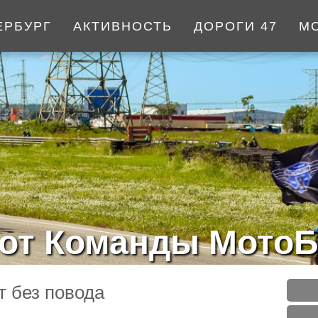
ЕРБУРГ
АКТИВНОСТЬ
ДОРОГИ 47
М
от Команды МотоБ
 без повода