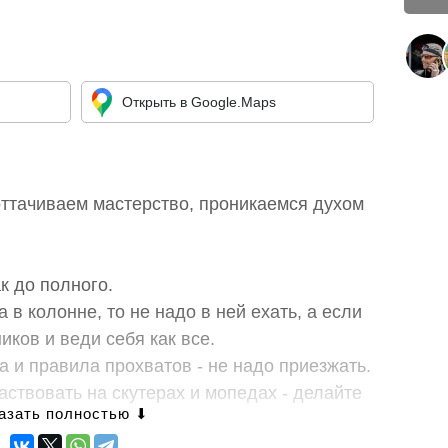
Открыть в Google.Maps
оттачиваем мастерство, проникаемся духом
к до полного.
а в колонне, то не надо в ней ехать, а если
иков и веди себя как все.
ма и правила прохватов - не надо приезжать.
аствовать на скутерах и мопедах - делайте
 еще не уверено себя чувствуешь на дороге