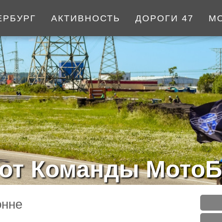
ЕРБУРГ
АКТИВНОСТЬ
ДОРОГИ 47
М
от Команды МотоБ
онне