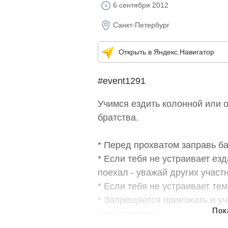
6 сентября 2012
Санкт-Петербург
Открыть в Яндекс.Навигатор
#event1291
Учимся ездить колонной или 
братства.
* Перед прохватом заправь ба
* Если тебя не устраивает езд
поехал - уважай других участн
* Если тебя не устраивает те
* Запрещается приезжать и уч
свои прохваты.
* Не стоит приезжать если ты