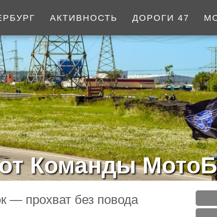
ЕРБУРГ
АКТИВНОСТЬ
ДОРОГИ 47
М
от Команды МотоБ
к — прохват без повода