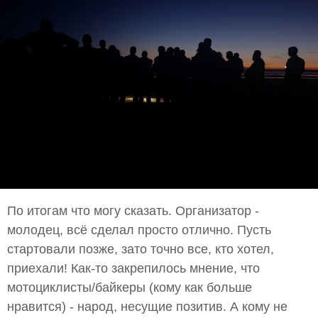
По итогам что могу сказать. Организатор -
молодец, всё сделал просто отлично. Пусть
стартовали позже, зато точно все, кто хотел,
приехали! Как-то закрепилось мнение, что
мотоциклисты/байкеры (кому как больше
нравится) - народ, несущие позитив. А кому не