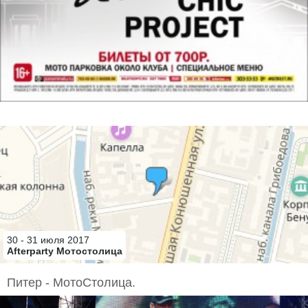
... 3 комментария
Ole |
9 лет назад
Поеду к Хантерам и там устрою себе afterparty международного
фестиваля «Мотостолица». Там за вход ...
Sinceritas |
9 лет назад
Ооо, наконец-то"afterparty" грамотно написали, а то от "автопати"
мотонедельной кровь из глаз шла)))
30 - 31 июля 2017
Турба |
9 лет назад
Afterparty Мотостолица
Нюша, замути нам с Дедом проходки, а мы тебя освободим от взносов
За Гаражи до Нового года))
Питер - МотоСтолица.