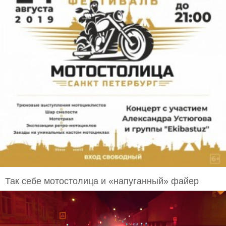
Так себе мотостолица и «напуганный» файер