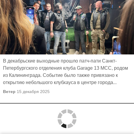
тех, кому она нужна, до безудержного веселья и
драйва, который мы готовим для вас на наших
вечеринках и мероприятиях. Мы всегда открыты к
предложениям и готовы к сотрудничеству.
#garage13mcc
В декабрьские выходные прошло патч-пати Санкт-
Петербургского отделения клуба Garage 13 MCC, родом
из Калининграда. Событие было также привязано к
открытию небольшого клубхауса в центре города...
Ветер
15 декабря 2025